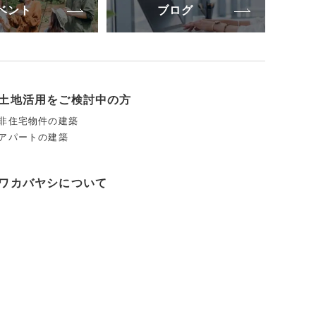
ベント
ブログ
土地活用をご検討中の方
非住宅物件の建築
アパートの建築
ワカバヤシについて
会社案内
スタッフ紹介
モデルハウス
アクセス
CSR〈企業の社会的責任〉の取り組み
協力業者会 「豊栄会」