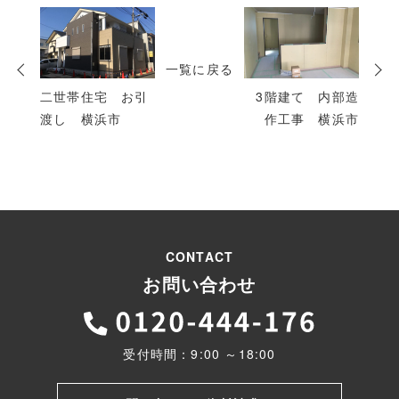
次
の
投
一覧に戻る
稿
二世帯住宅 お引
3階建て 内部造
渡し 横浜市
作工事 横浜市
CONTACT
お問い合わせ
受付時間：9:00 ～18:00