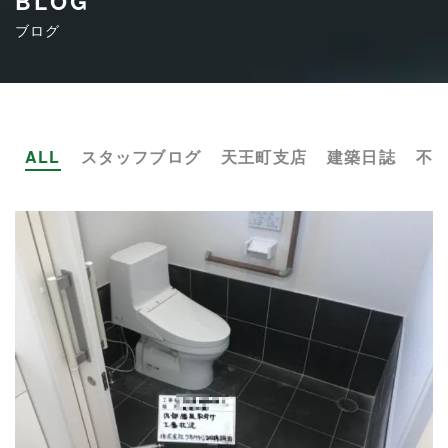
BLOG
ブログ
ALL
スタッフブログ
天王町支店
建築日誌
不