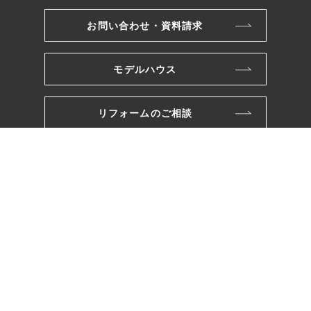
お問い合わせ・資料請求
モデルハウス
リフォームのご相談
株式会社ワカバヤシ
〒221-0801
横浜市神奈川区神大寺三丁目26番10号