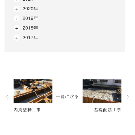
2020年
2019年
2018年
2017年
次
の
一覧に戻る
投
稿
内周型枠工事
基礎配筋工事