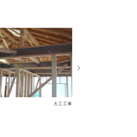
次
の
投
稿
大工工事