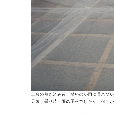
土台の敷き込み後、材料のが雨に濡れな
天気も曇り時々雨の予報でしたが、何と