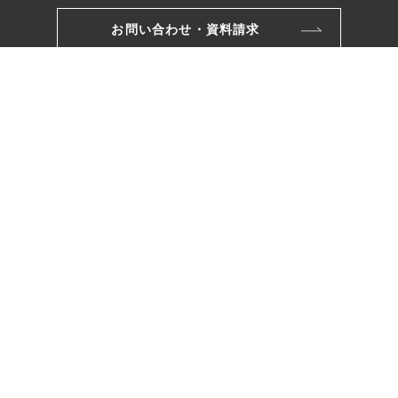
お問い合わせ・資料請求
モデルハウス
リフォームのご相談
株式会社ワカバヤシ
〒221-0801
横浜市神奈川区神大寺三丁目26番10号