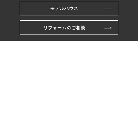
モデルハウス
リフォームのご相談
株式会社ワカバヤシ
〒221-0801
横浜市神奈川区神大寺三丁目26番10号
TEL.045-491-2121
FAX.045-481-5221
（営業部直通）045-413-5566