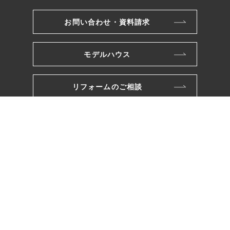
お問い合わせ・資料請求
モデルハウス
リフォームのご相談
株式会社ワカバヤシ
〒221-0801
横浜市神奈川区神大寺三丁目26番10号