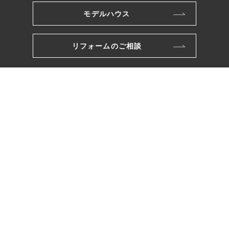
モデルハウス
リフォームのご相談
株式会社ワカバヤシ
〒221-0801
横浜市神奈川区神大寺三丁目26番10号
TEL.045-491-2121
FAX.045-481-5221
（営業部直通）045-413-5566