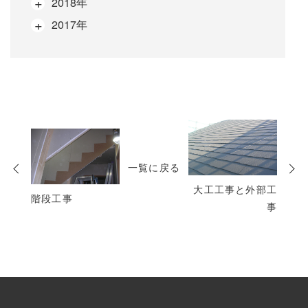
2018年
2017年
次
の
投
一覧に戻る
稿
大工工事と外部工
階段工事
事