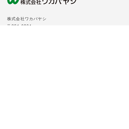
株式会社ワカバヤシ
〒221-0801
横浜市神奈川区神大寺三丁目26番10号
TEL.045-491-2121
FAX.045-481-5221
（営業部直通）045-413-5566
（リライフ部直通）045-481-9546
モデルハウス
〒221-0801
横浜市神奈川区神大寺３丁目３３−５
TEL.045-491-2121(本社)
天王町支店