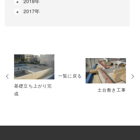
2018年
2017年
次
の
一覧に戻る
投
稿
基礎立ち上がり完
土台敷き工事
成