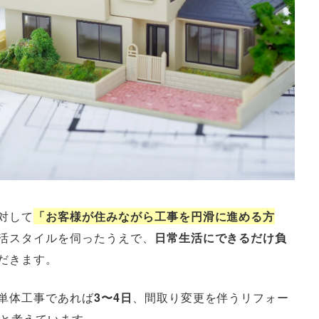
対して
「お客様が住みながら工事を円滑に進める方
活スタイルを伺ったうえで、
日常生活にできるだけ負
だきます。
単体工事であれば
3〜4日
、間取り変更を伴うリフォー
と考えています。