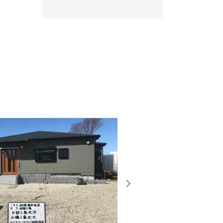
次
の
投
稿