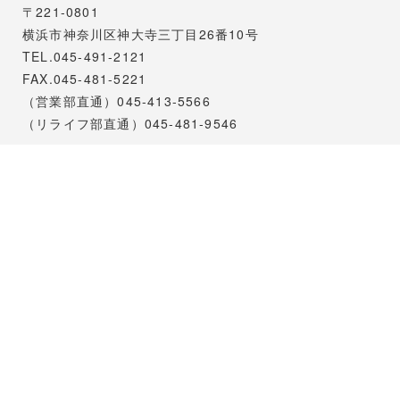
〒221-0801
横浜市神奈川区神大寺三丁目26番10号
TEL.045-491-2121
FAX.045-481-5221
（営業部直通）045-413-5566
（リライフ部直通）045-481-9546
モデルハウス
〒221-0801
横浜市神奈川区神大寺３丁目３３−５
TEL.045-491-2121(本社)
天王町支店
〒240-0003
横浜市保土ヶ谷区天王町1丁目6番4号
TEL.045-332-8884
FAX.045-332-8886