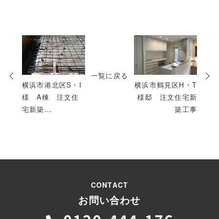
次
の
投
一覧に戻る
稿
横浜市港北区S・I
横浜市鶴見区H・T
様 A棟 注文住
様邸 注文住宅新
宅新築...
築工事
CONTACT
お問い合わせ