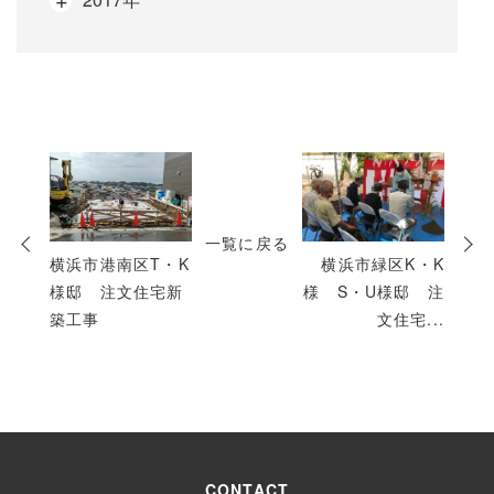
次
の
投
一覧に戻る
稿
横浜市港南区T・K
横浜市緑区K・K
様邸 注文住宅新
様 S・U様邸 注
築工事
文住宅...
CONTACT