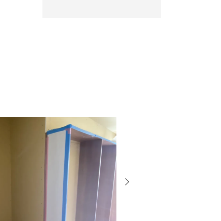
次
の
投
稿