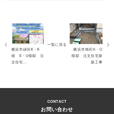
次
の
投
一覧に戻る
稿
横浜市緑区K・K
横浜市旭区H・O
様 S・U様邸 注
様邸 注文住宅新
文住宅...
築工事
CONTACT
お問い合わせ