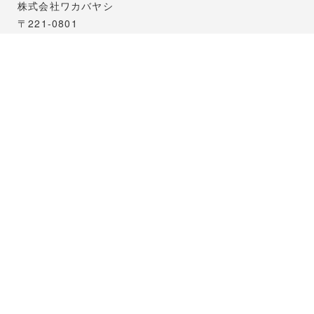
株式会社ワカバヤシ
〒221-0801
横浜市神奈川区神大寺三丁目26番10号
TEL.045-491-2121
FAX.045-481-5221
（営業部直通）045-413-5566
（リライフ部直通）045-481-9546
モデルハウス
〒221-0801
横浜市神奈川区神大寺３丁目３３−５
TEL.045-491-2121(本社)
天王町支店
〒240-0003
横浜市保土ヶ谷区天王町1丁目6番4号