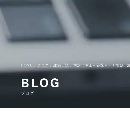
HOME
ブログ
建築日誌
横浜市保土ヶ谷区Ｋ・Ｔ様邸 
BLOG
ブログ