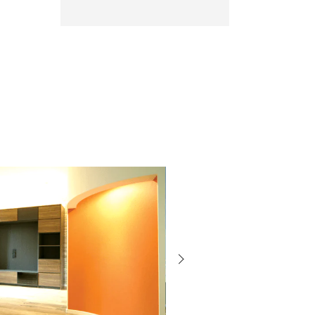
次
の
投
稿