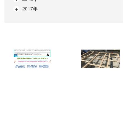
2017年
次
の
投
一覧に戻る
稿
川崎市幸区H・K様
横浜市神奈川区
邸 注文住宅新築
K・O様邸 注文住
工事
宅新築工...