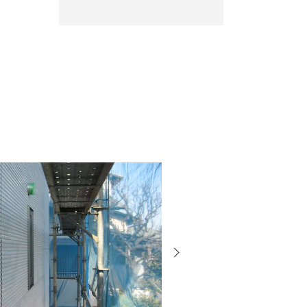
次
の
投
稿