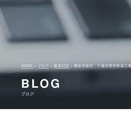
HOME
ブログ
建築日誌
横浜市泉区 Ｔ様作業所新築工
BLOG
ブログ