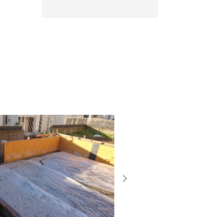
次
の
投
稿