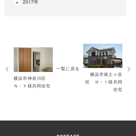
2017年
次
の
投
一覧に戻る
稿
横浜市保土ヶ谷
横浜市神奈川区
区 Ｈ・Ｉ様共同
Ｎ・Ｙ様共同住宅
住宅