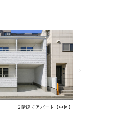
次
の
投
稿
２階建てアパート【中区】