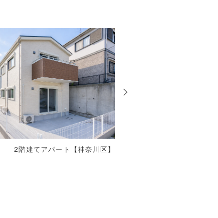
次
の
投
稿
2階建てアパート【神奈川区】