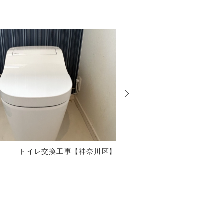
次
の
投
稿
トイレ交換工事【神奈川区】