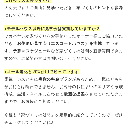
に行って大丈夫ですか？
大丈夫です！
ご自由に見学
いただき、
家づくりのヒント
や
参考
にしてください。
●モデルハウス以外に見学会は実施していますか？
ワカバヤシが家づくりをお手伝いしたオーナー様にご協力いた
だき、
お住まい見学会
（エスコートハウス）
を実施
していま
す。
予算
や
スケジュール
など家づくりの疑問を直接質問できま
すので、ご希望の方はお問い合わせください。
●オール電化とガス併用で迷っています
電気・ガスともに
複数の料金プラン
があるため、一概にどちら
がお得とは断言できません。お客様のお住まいのエリアや家族
構成、生活スタイルにあわせて
最適な提案
をさせていただきま
すので、お気軽にご相談ください。
今後も「家づくりの疑問」を定期的に紹介していくので、ぜひ
チェックしてくださいね♪