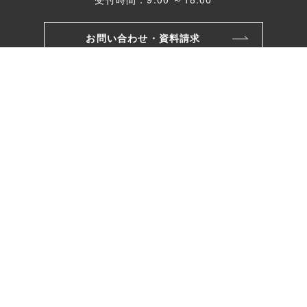
お問い合わせ・資料請求
モデルハウス
リフォームのご相談
株式会社ワカバヤシ
〒221-0801
横浜市神奈川区神大寺三丁目26番10号