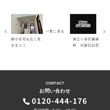
次
の
投
一覧に戻る
稿
狭小住宅を広く見
保土ヶ谷区藤塚
せるコツ
町 分譲日記⑤
CONTACT
お問い合わせ
受付時間：9:00 ～18:00